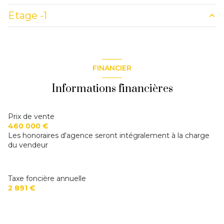
chambre
19.16 m²
Etage -1
salon/sejour
33.94 m²
chambre
15.4 m²
salle de bain
9.5 m²
bureau
12.30 m²
chambre
17 m²
annexe
m²
chambre
14.5 m²
cuisine
8.75 m²
Grenier isolé et aménageable
16.48 m²
cave
m²
FINANCIER
salle de bain
7.34 m²
atelier
m²
Informations financières
Prix de vente
460 000 €
Les honoraires d'agence seront intégralement à la charge
du vendeur
Taxe foncière annuelle
2 891 €