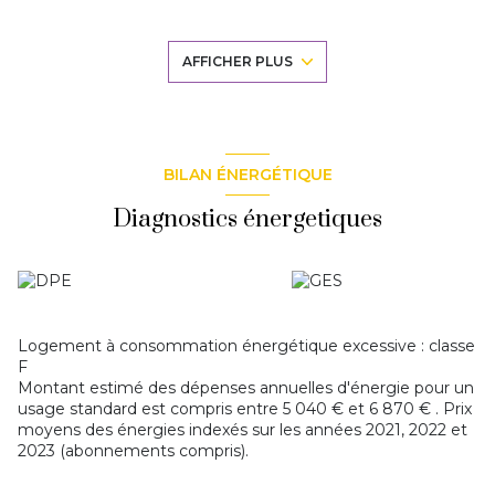
ou bureau,
- Wc en entre-sol,
- Au 1er étage, palier desservant 3 chambres dont une avec
AFFICHER PLUS
dressing, salle de bains avec douche,
baignoire et wc,
- Au 2ème étage, palier desservant 2 grandes chambres,
salle d'eau avec wc, grenier isolé et
aménageable,
- Au sous-sol, dégagement desservant
chaufferie/buanderie, espace de stockage, atelier, cave.
BILAN ÉNERGÉTIQUE
Diagnostics énergetiques
Logement à consommation énergétique excessive : classe
F
Montant estimé des dépenses annuelles d'énergie pour un
usage standard est compris entre 5 040 € et 6 870 € . Prix
moyens des énergies indexés sur les années 2021, 2022 et
2023 (abonnements compris).