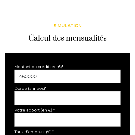
SIMULATION
Calcul des mensualités
Montant du crédit (en €)*
Durée (années)*
Votre apport (en €) *
Taux d'emprunt (%) *