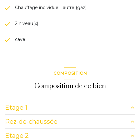
Chauffage individuel : autre (gaz)
2 niveau(x)
cave
COMPOSITION
Composition de ce bien
Etage 1
Rez-de-chaussée
chambre
14 m²
Etage 2
dressing
2.77 m²
entrée
10.25 m²