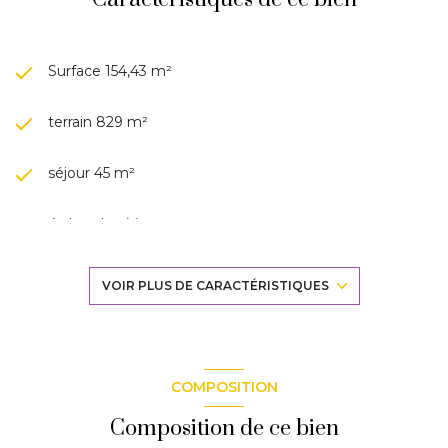
Surface 154,43 m²
terrain 829 m²
séjour 45 m²
4 chambre(s)
1 salle(s) de bain
VOIR PLUS DE CARACTÉRISTIQUES
1 salle(s) d'eau
construit en 2000
COMPOSITION
Composition de ce bien
TRAD_DETAIL_INFOS_GLOBAL_DEFAULT_CUISINE_