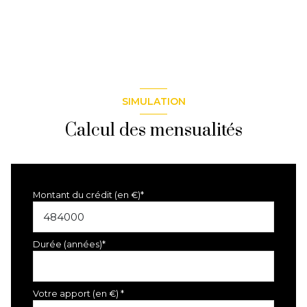
dressing
2,61 m²
chambre
14,45 m²
w.c.
1,36 m²
dégagement placards
3,26 m²
cuisine
13,86 m²
SIMULATION
salle à manger
12,06 m²
Calcul des mensualités
Montant du crédit (en €)*
Durée (années)*
Votre apport (en €) *