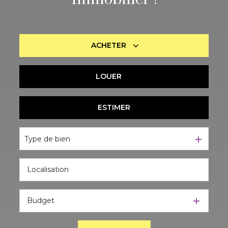
ACHETER
LOUER
De l'ancien
De l'immo pro
ESTIMER
à l'année
De l'immo pro
Type de bien
Budget