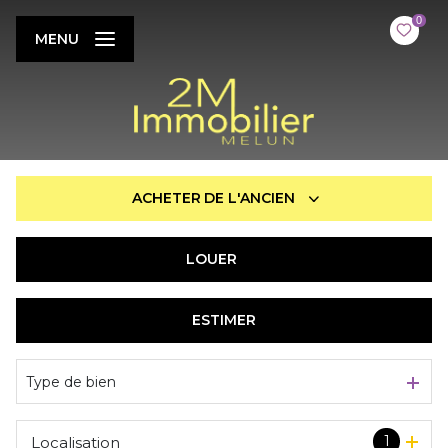
0
MENU
ACHETER
DE L'ANCIEN
LOUER
De l'ancien
De l'immo pro
ESTIMER
à l'année
De l'immo pro
Type de bien
1
Localisation