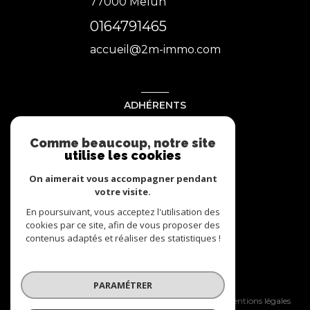
77000
Melun
0164791465
accueil@2m-immo.com
ADHÉRENTS
Nous adhérons
Comme beaucoup, notre site
utilise les cookies
On aimerait vous accompagner pendant
votre visite.
En poursuivant, vous acceptez l'utilisation des
cookies par ce site, afin de vous proposer des
contenus adaptés et réaliser des statistiques !
© 2026 | Tous droits réservés
PARAMÉTRER
Nos honoraires
Nos partenaires
Mentions légales