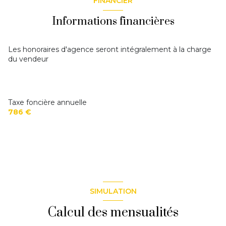
FINANCIER
chambre 2
10,80 m²
sde + wc
1,85 m²
Informations financières
Les honoraires d'agence seront intégralement à la charge
du vendeur
Taxe foncière annuelle
786 €
SIMULATION
Calcul des mensualités