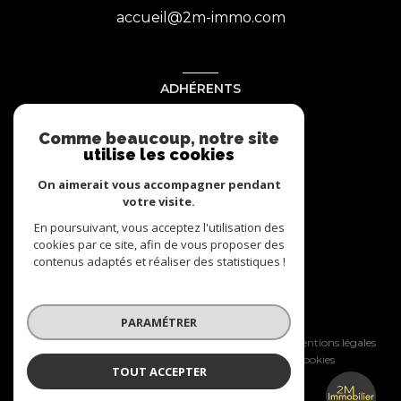
accueil@2m-immo.com
ADHÉRENTS
Nous adhérons
Comme beaucoup, notre site
utilise les cookies
On aimerait vous accompagner pendant
votre visite.
En poursuivant, vous acceptez l'utilisation des
cookies par ce site, afin de vous proposer des
contenus adaptés et réaliser des statistiques !
© 2026 | Tous droits réservés
PARAMÉTRER
Nos honoraires
Nos partenaires
Mentions légales
Admin
Politique RGPD
Cookies
TOUT ACCEPTER
2M IMMOBILIER
Réalisé par :