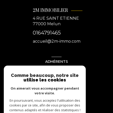
2M IMMOBILIER
4 RUE SAINT ETIENNE
77000
Melun
0164791465
accueil@2m-immo.com
ADHÉRENTS
Nous adhérons
Comme beaucoup, notre site
utilise les cookies
On aimerait vous accompagner pendant
votre visite.
En poursuivant, vous acceptez l'utilisation des
cookies par ce site, afin de vous proposer des
contenus adaptés et réaliser des statistiques !