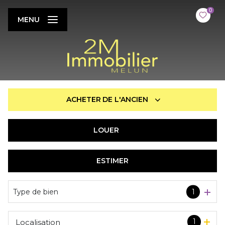
0
MENU
ACHETER
DE L'ANCIEN
LOUER
De l'ancien
De l'immo pro
ESTIMER
à l'année
De l'immo pro
Type de bien
1
1
Localisation