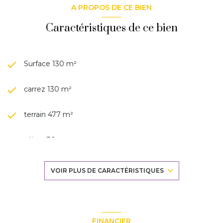
A PROPOS DE CE BIEN
Caractéristiques de ce bien
Surface 130 m²
carrez 130 m²
terrain 477 m²
séjour 36 m²
4 chambre(s)
VOIR PLUS DE CARACTÉRISTIQUES
1 salle(s) de bain
1 salle(s) d'eau
FINANCIER