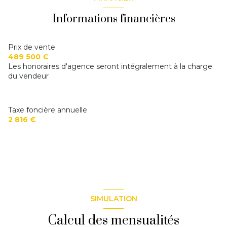
Informations financières
construit en 1953
cuisine séparée (équipée)
Prix de vente
489 500 €
Les honoraires d'agence seront intégralement à la charge
Chauffage individuel : chaudière (gaz)
du vendeur
2 garage(s)
Taxe foncière annuelle
2 816 €
3 niveau(x)
terrasse
SIMULATION
Calcul des mensualités