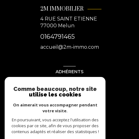
2M IMMOBILIER
4 RUE SAINT ETIENNE
77000
Melun
0164791465
accueil@2m-immo.com
ADHÉRENTS
Nous adhérons
Comme beaucoup, notre site
utilise les cookies
On aimerait vous accompagner pendant
votre visite.
En poursuivant, vous acceptez l'utilisation des
cookies par ce site, afin de vous proposer des
contenus adaptés et réaliser des statistiques !