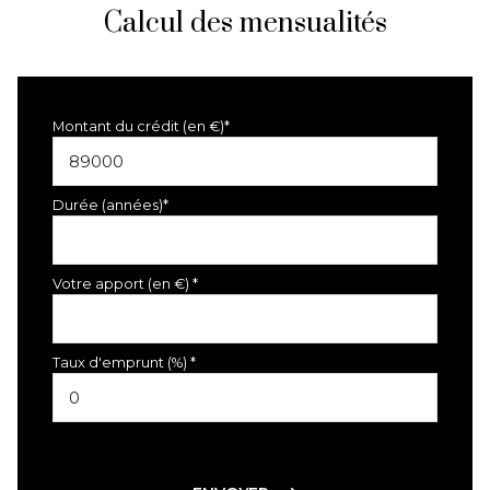
Calcul des mensualités
Montant du crédit (en €)*
Durée (années)*
Votre apport (en €) *
Taux d'emprunt (%) *