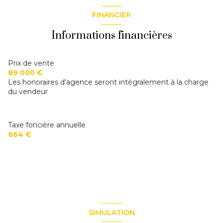
salle d\'eau
1,61 m²
FINANCIER
séjour
15,85 m²
Informations financières
Prix de vente
89 000 €
Les honoraires d'agence seront intégralement à la charge
du vendeur
Taxe foncière annuelle
664 €
SIMULATION