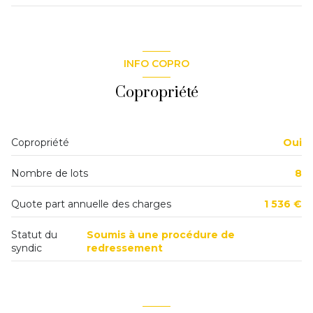
entrée
10,21 m²
chambre
15,01 m²
INFO COPRO
w.c.
1,30 m²
Copropriété
cuisine
5,44 m²
salle de bains
4,86 m²
Copropriété
Oui
chambre 2
8,15 m²
Nombre de lots
8
séjour
18 m²
Quote part annuelle des charges
1 536 €
Statut du
Soumis à une procédure de
syndic
redressement