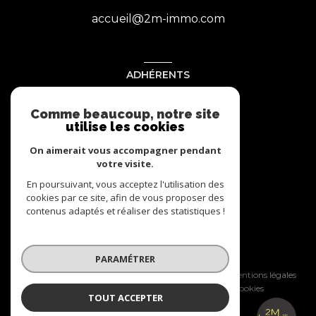
accueil@2m-immo.com
ADHÉRENTS
Nous adhérons
Comme beaucoup, notre site
utilise les cookies
On aimerait vous accompagner pendant
votre visite.
En poursuivant, vous acceptez l'utilisation des
cookies par ce site, afin de vous proposer des
contenus adaptés et réaliser des statistiques !
© 2026 | Tous droits réservés
PARAMÉTRER
Nos honoraires
Nos partenaires
Mentions légales
Admin
Politique RGPD
Cookies
TOUT ACCEPTER
2M IMMOBILIER