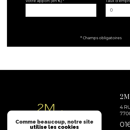
Votre apport (en €) *
Taux d'empru
sde + wc
chambre
chambre
* Champs obligatoires
chambre
chambre
2M
4 R
770
Comme beaucoup, notre site
01
utilise les cookies