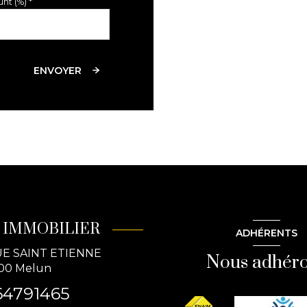
nt (%) *
3,45 m²
17,84 m²
ENVOYER
19,62 m²
16,19 m²
13,44 m²
 IMMOBILIER
ADHÉRENTS
UE SAINT ETIENNE
Nous adhér
00
Melun
64791465