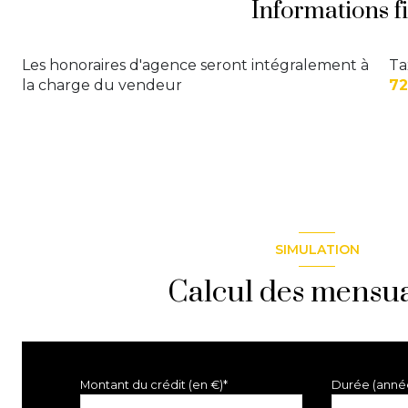
Informations f
Les honoraires d'agence seront intégralement à
Ta
la charge du vendeur
72
SIMULATION
Calcul des mensua
Montant du crédit (en €)*
Durée (anné