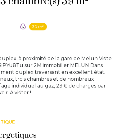
Appartement 4 pièce(s) 3 chambre(s) 59 m²
30 m²
lex, à proximité de la gare de Melun Visite
aRiPYu8Tu sur 2M immobilier MELUN Dans
ment duplex traversant en excellent état.
ineux, trois chambres et de nombreux
ffage individuel au gaz, 23 € de charges par
r. A visiter !
ÉTIQUE
ergetiques