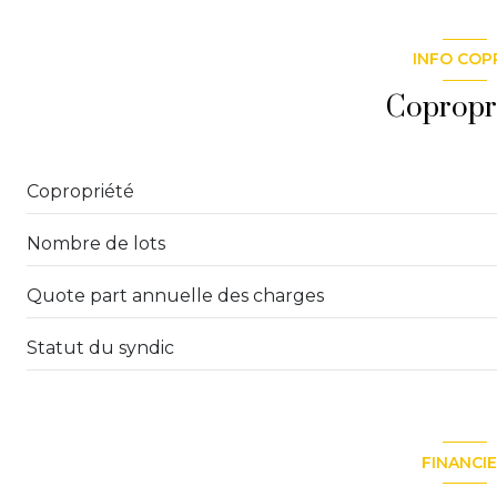
chambre
cuisine
chambre
INFO COP
chambre
Copropr
séjour
salle d\'eau
Copropriété
Nombre de lots
Quote part annuelle des charges
Statut du syndic
FINANCI