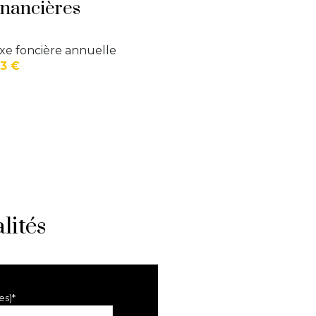
inancières
xe foncière annuelle
3 €
lités
es)*