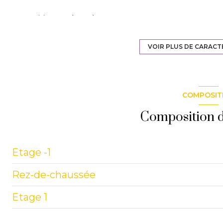
cuisine aménagée
exposition Ouest
VOIR PLUS DE CARACT
2ème étage
COMPOSIT
cave
Composition d
Etage -1
Rez-de-chaussée
cave
Etage 1
w.c.
jardin