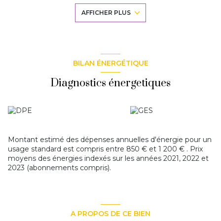
SECTEUR, RESIDENCE DE STANDING PARFAITEMENT
AFFICHER PLUS
ENTRETENUE, VUE SEINE ET CALME DE L'ILE DE
MELUN !! 'Les informations sur les risques auxquels ce bien
est exposé sont disponibles sur le site Géorisques : www.
georisques. gouv. fr'
Les informations sur les risques auxquels ce bien est
exposé sont disponibles sur le site
Géorisques
BILAN ÉNERGÉTIQUE
Diagnostics énergetiques
Montant estimé des dépenses annuelles d'énergie pour un
usage standard est compris entre 850 € et 1 200 € . Prix
moyens des énergies indexés sur les années 2021, 2022 et
2023 (abonnements compris).
A PROPOS DE CE BIEN