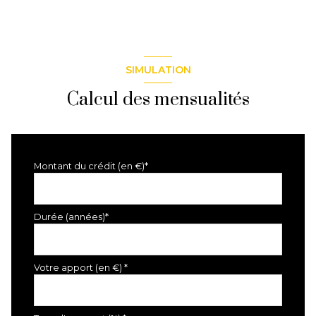
SIMULATION
Calcul des mensualités
Montant du crédit (en €)*
Durée (années)*
Votre apport (en €) *