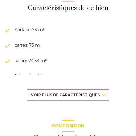
Caractéristiques de ce bien
Surface 73 m²
carrez 73 m²
séjour 24,53 m²
2 chambre(s)
1 salle(s) de bain
VOIR PLUS DE CARACTÉRISTIQUES
construit en 2010
TRAD_DETAIL_INFOS_GLOBAL_DEFAULT_CUISINE_
COMPOSITION