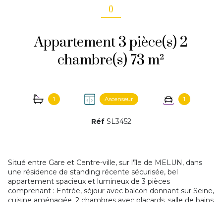
()
Appartement 3 pièce(s) 2
chambre(s) 73 m²
1
Ascenseur
1
Réf
SL3452
Situé entre Gare et Centre-ville, sur l'île de MELUN, dans
une résidence de standing récente sécurisée, bel
appartement spacieux et lumineux de 3 pièces
comprenant : Entrée, séjour avec balcon donnant sur Seine,
cuisine aménagée, 2 chambres avec placards, salle de bains
et wc indépendant. En sous-sol, un emplacement de
stationnement complète ce bien. PRODUIT RARE SUR LE