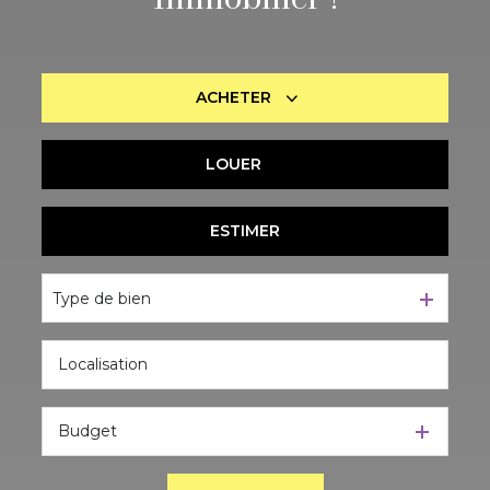
ACHETER
LOUER
De l'ancien
De l'immo pro
ESTIMER
à l'année
De l'immo pro
Type de bien
Budget