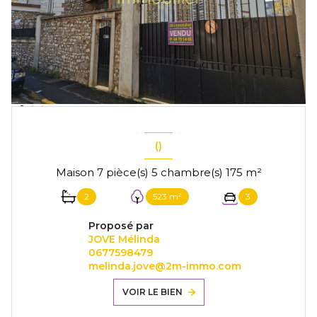
()
Maison 7 pièce(s) 5 chambre(s) 175 m²
2
523 m²
3
Proposé par
JOVE Mélinda
0677598479
melinda.jove@2m-immo.com
VOIR LE BIEN