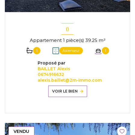
()
Appartement 1 pièce(s) 39.25 m²
1
Ascenseur
1
Proposé par
BAILLET Alexis
0674916632
alexis.baillet@2m-immo.com
VOIR LE BIEN
VENDU