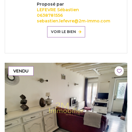
Proposé par
LEFEVRE Sébastien
0638781556
sebastien.lefevre@2m-immo.com
VOIR LE BIEN
VENDU