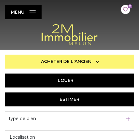
0
MENU
ACHETER
DE L'ANCIEN
LOUER
De l'ancien
De l'immo pro
ESTIMER
à l'année
De l'immo pro
Type de bien