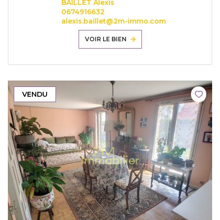
BAILLET Alexis
0674916632
alexis.baillet@2m-immo.com
VOIR LE BIEN
VENDU