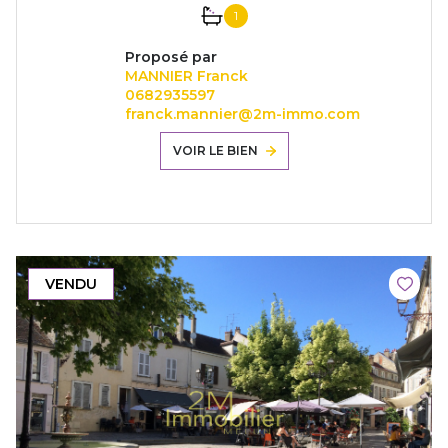
1
Proposé par
MANNIER Franck
0682935597
franck.mannier@2m-immo.com
VOIR LE BIEN
VENDU