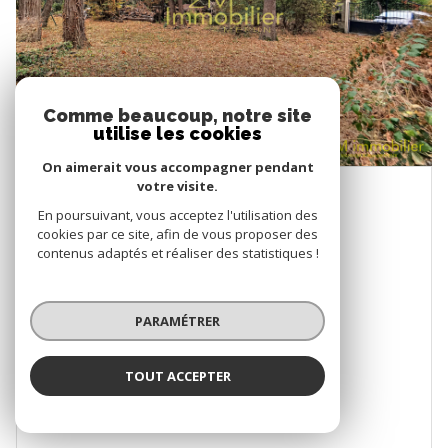
Comme beaucoup, notre site
utilise les cookies
On aimerait vous accompagner pendant
votre visite.
En poursuivant, vous acceptez l'utilisation des
()
cookies par ce site, afin de vous proposer des
contenus adaptés et réaliser des statistiques !
Terrain 1330 m²
1330 m²
PARAMÉTRER
Proposé par
2M IMMOBILIER
TOUT ACCEPTER
VOIR LE BIEN