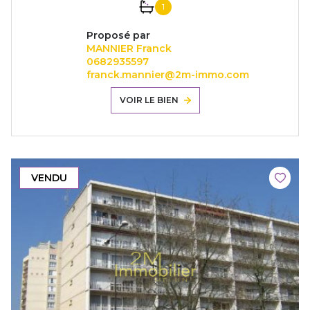
1
Proposé par
MANNIER Franck
0682935597
franck.mannier@2m-immo.com
VOIR LE BIEN
VENDU