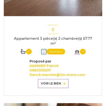
()
Appartement 3 pièce(s) 2 chambre(s) 67.77
m²
1
Ascenseur
1
Proposé par
MANNIER Franck
0682935597
franck.mannier@2m-immo.com
VOIR LE BIEN