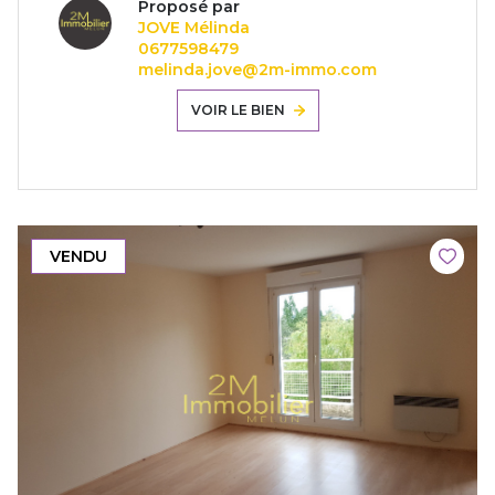
Proposé par
JOVE Mélinda
0677598479
melinda.jove@2m-immo.com
VOIR LE BIEN
VENDU