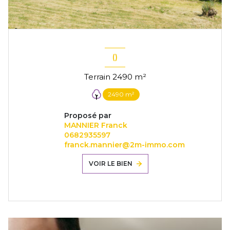
()
Terrain 2490 m²
2490 m²
Proposé par
MANNIER Franck
0682935597
franck.mannier@2m-immo.com
VOIR LE BIEN